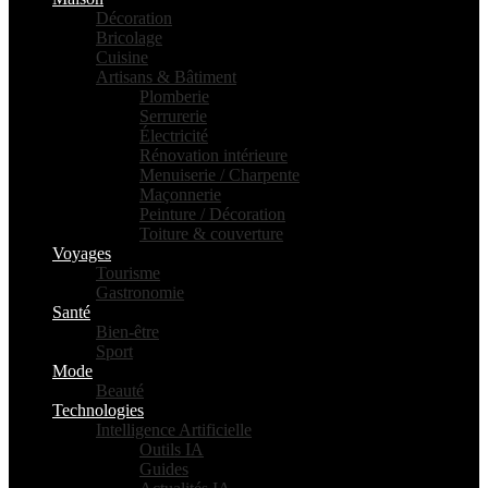
Décoration
Bricolage
Cuisine
Artisans & Bâtiment
Plomberie
Serrurerie
Électricité
Rénovation intérieure
Menuiserie / Charpente
Maçonnerie
Peinture / Décoration
Toiture & couverture
Voyages
Tourisme
Gastronomie
Santé
Bien-être
Sport
Mode
Beauté
Technologies
Intelligence Artificielle
Outils IA
Guides