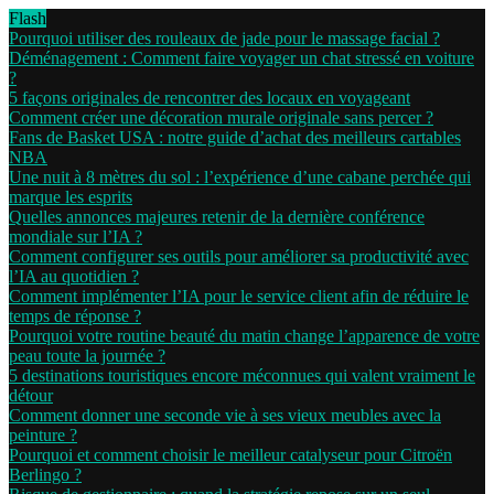
Flash
Pourquoi utiliser des rouleaux de jade pour le massage facial ?
Déménagement : Comment faire voyager un chat stressé en voiture
?
5 façons originales de rencontrer des locaux en voyageant
Comment créer une décoration murale originale sans percer ?
Fans de Basket USA : notre guide d’achat des meilleurs cartables
NBA
Une nuit à 8 mètres du sol : l’expérience d’une cabane perchée qui
marque les esprits
Quelles annonces majeures retenir de la dernière conférence
mondiale sur l’IA ?
Comment configurer ses outils pour améliorer sa productivité avec
l’IA au quotidien ?
Comment implémenter l’IA pour le service client afin de réduire le
temps de réponse ?
Pourquoi votre routine beauté du matin change l’apparence de votre
peau toute la journée ?
5 destinations touristiques encore méconnues qui valent vraiment le
détour
Comment donner une seconde vie à ses vieux meubles avec la
peinture ?
Pourquoi et comment choisir le meilleur catalyseur pour Citroën
Berlingo ?