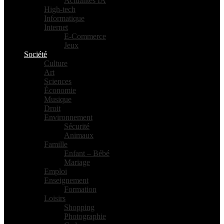
Actualités IA
High-tech
Informatique
Internet
E-Commerce
Jeux
Société
Culture
Art
Sciences
Économie
Musique
Droit
Environnement
Sécurité
Animaux
Famille
Enfant – Bébé
Mariage
Emploi
Enseignement
Formation
Loisirs
Shopping
Photographie