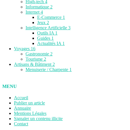
High-tech
4
Informatique
2
Internet
4
E-Commerce
1
Jeux
2
Intelligence Artificielle
3
Outils IA
1
Guides
1
Actualités IA
1
Voyages
16
Gastronomie
2
Tourisme
2
Artisans & Bâtiment
2
Menuiserie / Charpente
1
MENU
Accueil
Publier un article
Annuaire
Mentions Légales
Signaler un contenu illicite
Contact