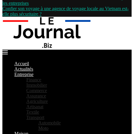
les entreprises
Confier son voyage à une agence de voyage locale au Vietnam est-
elle plus sécuritaire ?
Accueil
Actualités
Entreprise
Finance
Immobilier
Commerce
Assurance
Agriculture
Artisanat
Textile
Transport
Automobile
Moto
Maison