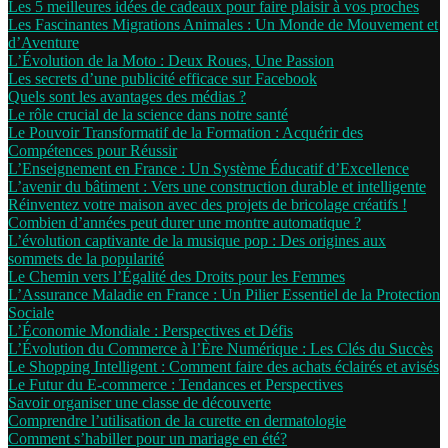
Les 5 meilleures idées de cadeaux pour faire plaisir à vos proches
Les Fascinantes Migrations Animales : Un Monde de Mouvement et
d’Aventure
L’Évolution de la Moto : Deux Roues, Une Passion
Les secrets d’une publicité efficace sur Facebook
Quels sont les avantages des médias ?
Le rôle crucial de la science dans notre santé
Le Pouvoir Transformatif de la Formation : Acquérir des
Compétences pour Réussir
L’Enseignement en France : Un Système Éducatif d’Excellence
L’avenir du bâtiment : Vers une construction durable et intelligente
Réinventez votre maison avec des projets de bricolage créatifs !
Combien d’années peut durer une montre automatique ?
L’évolution captivante de la musique pop : Des origines aux
sommets de la popularité
Le Chemin vers l’Égalité des Droits pour les Femmes
L’Assurance Maladie en France : Un Pilier Essentiel de la Protection
Sociale
L’Économie Mondiale : Perspectives et Défis
L’Évolution du Commerce à l’Ère Numérique : Les Clés du Succès
Le Shopping Intelligent : Comment faire des achats éclairés et avisés
Le Futur du E-commerce : Tendances et Perspectives
Savoir organiser une classe de découverte
Comprendre l’utilisation de la curette en dermatologie
Comment s’habiller pour un mariage en été?