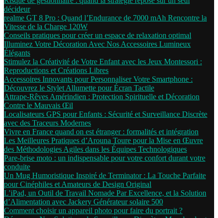
Risque de gestionnaire : quand la stratégie repose sur un seul
décideur
realme GT 8 Pro : Quand l’Endurance de 7000 mAh Rencontre la
Vitesse de la Charge 120W
Conseils pratiques pour créer un espace de relaxation optimal
Illuminez Votre Décoration Avec Nos Accessoires Lumineux
Élégants
Stimulez la Créativité de Votre Enfant avec les Jeux Montessori :
Reproductions et Créations Libres
Accessoires Innovants pour Personnaliser Votre Smartphone :
Découvrez le Stylet Allumette pour Écran Tactile
Attrape-Rêves Amérindien : Protection Spirituelle et Décoration
Contre le Mauvais Œil
Localisateurs GPS pour Enfants : Sécurité et Surveillance Discrète
avec des Traceurs Modernes
Vivre en France quand on est étranger : formalités et intégration
Les Meilleures Pratiques d’Arouna Toure pour la Mise en Œuvre
des Méthodologies Agiles dans les Équipes Technologiques
Pare-brise moto : un indispensable pour votre confort durant votre
conduite
Un Mug Humoristique Inspiré de Terminator : La Touche Parfaite
pour Cinéphiles et Amateurs de Design Original
L’iPad, un Outil de Travail Nomade Par Excellence, et la Solution
d’Alimentation avec Jackery Générateur solaire 500
Comment choisir un appareil photo pour faire du portrait ?