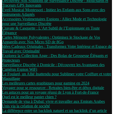
Découvrez Nos Solutions de Surveillance Discrète : Mouchards et
Traceurs GPS Innovants
Éveil Musical Montessori : Initiez les Enfants aux Sons avec des
Instruments Adaptés
Accessoires Vestimentaires Espions : Alliez Mode et Technologie
pour une Surveillance Discrète
Cravate & Casquette : L’Art Subtil de l’Espionnage en Toute
Élégance
Cartes Mémoire Polyvalentes : Optimisez le Stockage de Vos
Appareils avec Nos Micro SD de 8Go
Idées Cadeaux Originales : Transformez Votre Intérieur et Espace de
Travail avec Originalité
Explorez la Collection Ange : Des Bolas de Grossesse Élégants et
Protecteurs
Surveillance Discrète à Domicile : Découvrez les Avantages des
Caméras Espion WiFi
Le Foulard, un Allié Inattendu pour Sublimer votre Coiffure et votre
Maquillage
Les meilleures cartes graphiques pour gaming en 2024
Voyager pour se ressourcer : Retraites bien-être et détox digitale
Les astuces pour un voyage réussi de Lyon à Fort-de-France
Quel est le meilleur panier chien ?
Demande de visa à Dubaï: vivre et travailler aux Emirats Arabes
Unis via la création de société
La différence entre un backlink naturel et un backlink d’un article