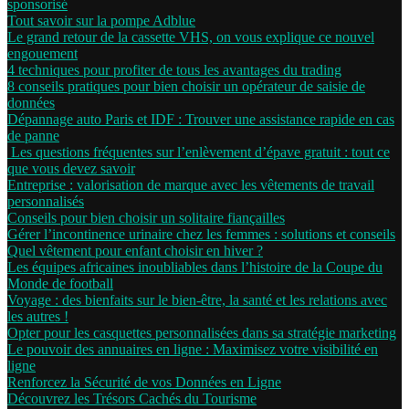
sponsorisé
Tout savoir sur la pompe Adblue
Le grand retour de la cassette VHS, on vous explique ce nouvel
engouement
4 techniques pour profiter de tous les avantages du trading
8 conseils pratiques pour bien choisir un opérateur de saisie de
données
Dépannage auto Paris et IDF : Trouver une assistance rapide en cas
de panne
Les questions fréquentes sur l’enlèvement d’épave gratuit : tout ce
que vous devez savoir
Entreprise : valorisation de marque avec les vêtements de travail
personnalisés
Conseils pour bien choisir un solitaire fiançailles
Gérer l’incontinence urinaire chez les femmes : solutions et conseils
Quel vêtement pour enfant choisir en hiver ?
Les équipes africaines inoubliables dans l’histoire de la Coupe du
Monde de football
Voyage : des bienfaits sur le bien-être, la santé et les relations avec
les autres !
Opter pour les casquettes personnalisées dans sa stratégie marketing
Le pouvoir des annuaires en ligne : Maximisez votre visibilité en
ligne
Renforcez la Sécurité de vos Données en Ligne
Découvrez les Trésors Cachés du Tourisme