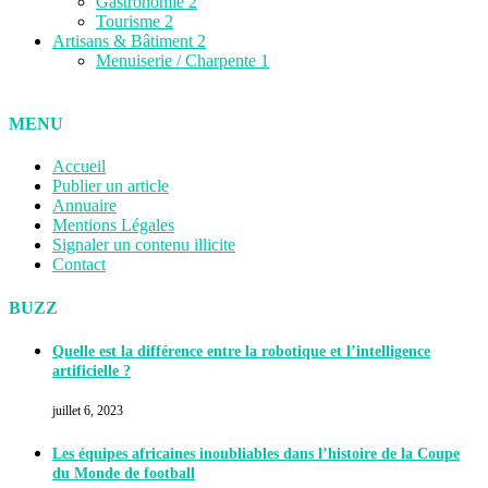
Gastronomie
2
Tourisme
2
Artisans & Bâtiment
2
Menuiserie / Charpente
1
MENU
Accueil
Publier un article
Annuaire
Mentions Légales
Signaler un contenu illicite
Contact
BUZZ
Quelle est la différence entre la robotique et l’intelligence
artificielle ?
juillet 6, 2023
Les équipes africaines inoubliables dans l’histoire de la Coupe
du Monde de football