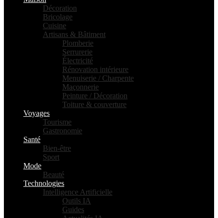
Décoration
Bricolage
Cuisine
Artisans & Bâtiment
Plomberie
Serrurerie
Électricité
Rénovation intérieure
Menuiserie / Charpente
Maçonnerie
Peinture / Décoration
Toiture & couverture
Voyages
Tourisme
Gastronomie
Santé
Bien-être
Sport
Mode
Beauté
Technologies
Intelligence Artificielle
Outils IA
Guides