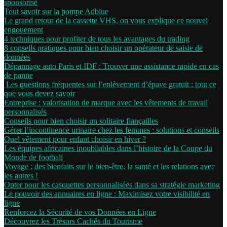
sponsorisé
Tout savoir sur la pompe Adblue
Le grand retour de la cassette VHS, on vous explique ce nouvel
engouement
4 techniques pour profiter de tous les avantages du trading
8 conseils pratiques pour bien choisir un opérateur de saisie de
données
Dépannage auto Paris et IDF : Trouver une assistance rapide en cas
de panne
Les questions fréquentes sur l’enlèvement d’épave gratuit : tout ce
que vous devez savoir
Entreprise : valorisation de marque avec les vêtements de travail
personnalisés
Conseils pour bien choisir un solitaire fiançailles
Gérer l’incontinence urinaire chez les femmes : solutions et conseils
Quel vêtement pour enfant choisir en hiver ?
Les équipes africaines inoubliables dans l’histoire de la Coupe du
Monde de football
Voyage : des bienfaits sur le bien-être, la santé et les relations avec
les autres !
Opter pour les casquettes personnalisées dans sa stratégie marketing
Le pouvoir des annuaires en ligne : Maximisez votre visibilité en
ligne
Renforcez la Sécurité de vos Données en Ligne
Découvrez les Trésors Cachés du Tourisme