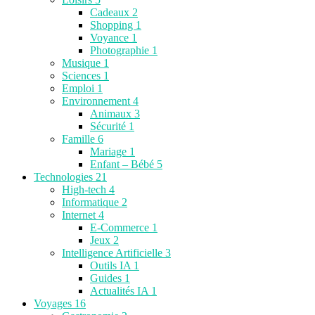
Cadeaux
2
Shopping
1
Voyance
1
Photographie
1
Musique
1
Sciences
1
Emploi
1
Environnement
4
Animaux
3
Sécurité
1
Famille
6
Mariage
1
Enfant – Bébé
5
Technologies
21
High-tech
4
Informatique
2
Internet
4
E-Commerce
1
Jeux
2
Intelligence Artificielle
3
Outils IA
1
Guides
1
Actualités IA
1
Voyages
16