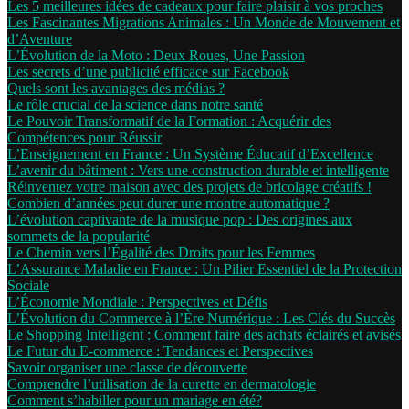
Les 5 meilleures idées de cadeaux pour faire plaisir à vos proches
Les Fascinantes Migrations Animales : Un Monde de Mouvement et
d’Aventure
L’Évolution de la Moto : Deux Roues, Une Passion
Les secrets d’une publicité efficace sur Facebook
Quels sont les avantages des médias ?
Le rôle crucial de la science dans notre santé
Le Pouvoir Transformatif de la Formation : Acquérir des
Compétences pour Réussir
L’Enseignement en France : Un Système Éducatif d’Excellence
L’avenir du bâtiment : Vers une construction durable et intelligente
Réinventez votre maison avec des projets de bricolage créatifs !
Combien d’années peut durer une montre automatique ?
L’évolution captivante de la musique pop : Des origines aux
sommets de la popularité
Le Chemin vers l’Égalité des Droits pour les Femmes
L’Assurance Maladie en France : Un Pilier Essentiel de la Protection
Sociale
L’Économie Mondiale : Perspectives et Défis
L’Évolution du Commerce à l’Ère Numérique : Les Clés du Succès
Le Shopping Intelligent : Comment faire des achats éclairés et avisés
Le Futur du E-commerce : Tendances et Perspectives
Savoir organiser une classe de découverte
Comprendre l’utilisation de la curette en dermatologie
Comment s’habiller pour un mariage en été?