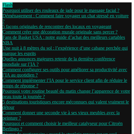
Flash
Pourquoi utiliser des rouleaux de jade pour le massage facial ?
Déménagement : Comment faire voyager un chat stressé en voiture
?
5 façons originales de rencontrer des locaux en voyageant
Comment créer une décoration murale originale sans percer ?
Fans de Basket USA : notre guide d’achat des meilleurs cartables
NBA
Une nuit à 8 mètres du sol : l’expérience d’une cabane perchée qui
marque les esprits
Quelles annonces majeures retenir de la dernière conférence
mondiale sur l’IA ?
Comment configurer ses outils pour améliorer sa productivité avec
l’IA au quotidien ?
Comment implémenter l’IA pour le service client afin de réduire le
temps de réponse ?
Pourquoi votre routine beauté du matin change l’apparence de votre
peau toute la journée ?
5 destinations touristiques encore méconnues qui valent vraiment le
détour
Comment donner une seconde vie à ses vieux meubles avec la
peinture ?
Pourquoi et comment choisir le meilleur catalyseur pour Citroën
Berlingo ?