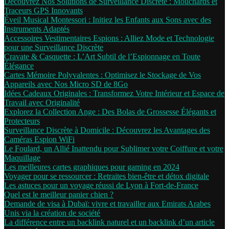
Découvrez Nos Solutions de Surveillance Discrète : Mouchards et
Traceurs GPS Innovants
Éveil Musical Montessori : Initiez les Enfants aux Sons avec des
Instruments Adaptés
Accessoires Vestimentaires Espions : Alliez Mode et Technologie
pour une Surveillance Discrète
Cravate & Casquette : L’Art Subtil de l’Espionnage en Toute
Élégance
Cartes Mémoire Polyvalentes : Optimisez le Stockage de Vos
Appareils avec Nos Micro SD de 8Go
Idées Cadeaux Originales : Transformez Votre Intérieur et Espace de
Travail avec Originalité
Explorez la Collection Ange : Des Bolas de Grossesse Élégants et
Protecteurs
Surveillance Discrète à Domicile : Découvrez les Avantages des
Caméras Espion WiFi
Le Foulard, un Allié Inattendu pour Sublimer votre Coiffure et votre
Maquillage
Les meilleures cartes graphiques pour gaming en 2024
Voyager pour se ressourcer : Retraites bien-être et détox digitale
Les astuces pour un voyage réussi de Lyon à Fort-de-France
Quel est le meilleur panier chien ?
Demande de visa à Dubaï: vivre et travailler aux Emirats Arabes
Unis via la création de société
La différence entre un backlink naturel et un backlink d’un article