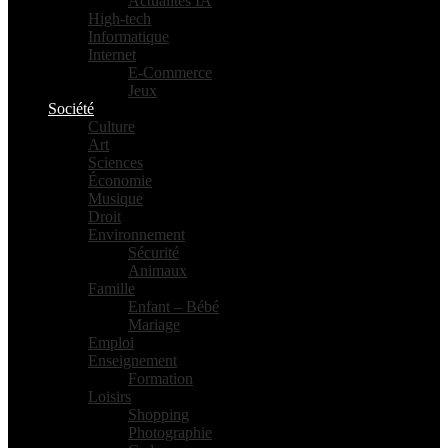
Actualités IA
High-tech
Informatique
Internet
E-Commerce
Jeux
Société
Culture
Art
Sciences
Économie
Musique
Droit
Environnement
Sécurité
Animaux
Famille
Enfant – Bébé
Mariage
Emploi
Enseignement
Formation
Loisirs
Shopping
Photographie