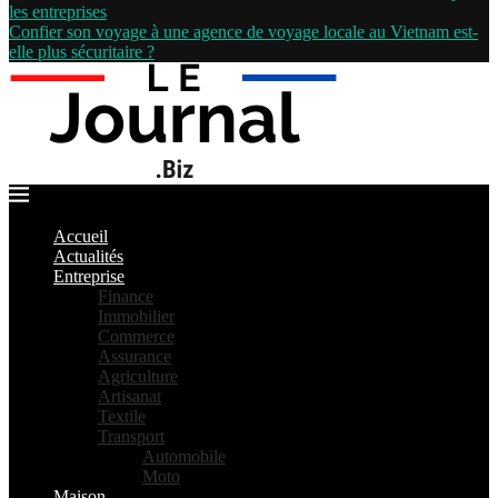
les entreprises
Confier son voyage à une agence de voyage locale au Vietnam est-
elle plus sécuritaire ?
Accueil
Actualités
Entreprise
Finance
Immobilier
Commerce
Assurance
Agriculture
Artisanat
Textile
Transport
Automobile
Moto
Maison