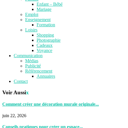
Enfant – Bébé
Mariage
Emploi
Enseignement
Formation
Loisirs
Shopping
Photographie
Cadeaux
Voyance
Communication
Médias
Publicité
Référencement
Annuaires
Contact
Voir Aussi
x
Comment créer une décoration murale originale...
juin 22, 2026
Conseils pratiques pour créer un espace...