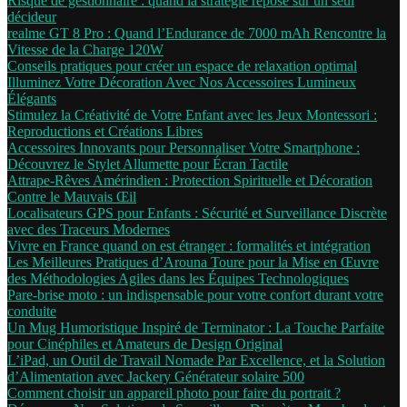
Risque de gestionnaire : quand la stratégie repose sur un seul
décideur
realme GT 8 Pro : Quand l’Endurance de 7000 mAh Rencontre la
Vitesse de la Charge 120W
Conseils pratiques pour créer un espace de relaxation optimal
Illuminez Votre Décoration Avec Nos Accessoires Lumineux
Élégants
Stimulez la Créativité de Votre Enfant avec les Jeux Montessori :
Reproductions et Créations Libres
Accessoires Innovants pour Personnaliser Votre Smartphone :
Découvrez le Stylet Allumette pour Écran Tactile
Attrape-Rêves Amérindien : Protection Spirituelle et Décoration
Contre le Mauvais Œil
Localisateurs GPS pour Enfants : Sécurité et Surveillance Discrète
avec des Traceurs Modernes
Vivre en France quand on est étranger : formalités et intégration
Les Meilleures Pratiques d’Arouna Toure pour la Mise en Œuvre
des Méthodologies Agiles dans les Équipes Technologiques
Pare-brise moto : un indispensable pour votre confort durant votre
conduite
Un Mug Humoristique Inspiré de Terminator : La Touche Parfaite
pour Cinéphiles et Amateurs de Design Original
L’iPad, un Outil de Travail Nomade Par Excellence, et la Solution
d’Alimentation avec Jackery Générateur solaire 500
Comment choisir un appareil photo pour faire du portrait ?