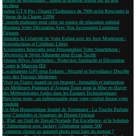
Risque de gestionnaire : quand la stratégie repose sur un seul
décideur
realme GT 8 Pro : Quand l’Endurance de 7000 mAh Rencontre la
Vitesse de la Charge 120W
Conseils pratiques pour créer un espace de relaxation optimal
Illuminez Votre Décoration Avec Nos Accessoires Lumineux
Élégants
Stimulez la Créativité de Votre Enfant avec les Jeux Montessori :
Reproductions et Créations Libres
Accessoires Innovants pour Personnaliser Votre Smartphone :
Découvrez le Stylet Allumette pour Écran Tactile
Attrape-Rêves Amérindien : Protection Spirituelle et Décoration
Contre le Mauvais Œil
Localisateurs GPS pour Enfants : Sécurité et Surveillance Discrète
avec des Traceurs Modernes
Vivre en France quand on est étranger : formalités et intégration
Les Meilleures Pratiques d’Arouna Toure pour la Mise en Œuvre
des Méthodologies Agiles dans les Équipes Technologiques
Pare-brise moto : un indispensable pour votre confort durant votre
conduite
Un Mug Humoristique Inspiré de Terminator : La Touche Parfaite
pour Cinéphiles et Amateurs de Design Original
L’iPad, un Outil de Travail Nomade Par Excellence, et la Solution
d’Alimentation avec Jackery Générateur solaire 500
Comment choisir un appareil photo pour faire du portrait ?