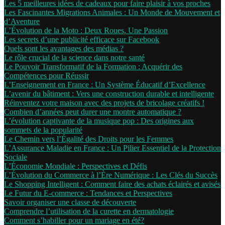
Les 5 meilleures idées de cadeaux pour faire plaisir à vos proches
Les Fascinantes Migrations Animales : Un Monde de Mouvement et
d’Aventure
L’Évolution de la Moto : Deux Roues, Une Passion
Les secrets d’une publicité efficace sur Facebook
Quels sont les avantages des médias ?
Le rôle crucial de la science dans notre santé
Le Pouvoir Transformatif de la Formation : Acquérir des
Compétences pour Réussir
L’Enseignement en France : Un Système Éducatif d’Excellence
L’avenir du bâtiment : Vers une construction durable et intelligente
Réinventez votre maison avec des projets de bricolage créatifs !
Combien d’années peut durer une montre automatique ?
L’évolution captivante de la musique pop : Des origines aux
sommets de la popularité
Le Chemin vers l’Égalité des Droits pour les Femmes
L’Assurance Maladie en France : Un Pilier Essentiel de la Protection
Sociale
L’Économie Mondiale : Perspectives et Défis
L’Évolution du Commerce à l’Ère Numérique : Les Clés du Succès
Le Shopping Intelligent : Comment faire des achats éclairés et avisés
Le Futur du E-commerce : Tendances et Perspectives
Savoir organiser une classe de découverte
Comprendre l’utilisation de la curette en dermatologie
Comment s’habiller pour un mariage en été?