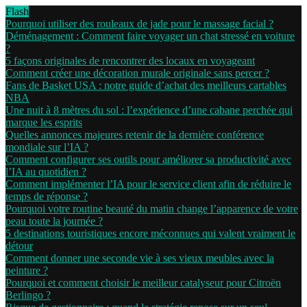
Flash
Pourquoi utiliser des rouleaux de jade pour le massage facial ?
Déménagement : Comment faire voyager un chat stressé en voiture
?
5 façons originales de rencontrer des locaux en voyageant
Comment créer une décoration murale originale sans percer ?
Fans de Basket USA : notre guide d’achat des meilleurs cartables
NBA
Une nuit à 8 mètres du sol : l’expérience d’une cabane perchée qui
marque les esprits
Quelles annonces majeures retenir de la dernière conférence
mondiale sur l’IA ?
Comment configurer ses outils pour améliorer sa productivité avec
l’IA au quotidien ?
Comment implémenter l’IA pour le service client afin de réduire le
temps de réponse ?
Pourquoi votre routine beauté du matin change l’apparence de votre
peau toute la journée ?
5 destinations touristiques encore méconnues qui valent vraiment le
détour
Comment donner une seconde vie à ses vieux meubles avec la
peinture ?
Pourquoi et comment choisir le meilleur catalyseur pour Citroën
Berlingo ?