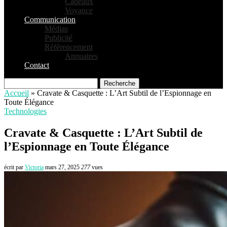
Cadeaux
Voyance
Communication
Médias
Publicité
Référencement
Annuaires
Contact
Recherche
Accueil
»
Cravate & Casquette : L’Art Subtil de l’Espionnage en
Toute Élégance
Technologies
Cravate & Casquette : L’Art Subtil de
l’Espionnage en Toute Élégance
écrit par
Victoria
mars 27, 2025
277
vues