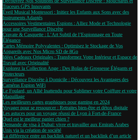
Découvrez Nos Solutions de Surveillance Discrète : Mouchards et
Traceurs GPS Innovants
Éveil Musical Montessori : Initiez les Enfants aux Sons avec des
Instruments Adaptés
Accessoires Vestimentaires Espions : Alliez Mode et Technologie
pour une Surveillance Discrète
Cravate & Casquette : L’Art Subtil de l’Espionnage en Toute
Élégance
Cartes Mémoire Polyvalentes : Optimisez le Stockage de Vos
Appareils avec Nos Micro SD de 8Go
Idées Cadeaux Originales : Transformez Votre Intérieur et Espace de
Travail avec Originalité
Explorez la Collection Ange : Des Bolas de Grossesse Élégants et
Protecteurs
Surveillance Discrète à Domicile : Découvrez les Avantages des
Caméras Espion WiFi
Le Foulard, un Allié Inattendu pour Sublimer votre Coiffure et votre
Maquillage
Les meilleures cartes graphiques pour gaming en 2024
Voyager pour se ressourcer : Retraites bien-être et détox digitale
Les astuces pour un voyage réussi de Lyon à Fort-de-France
Quel est le meilleur panier chien ?
Demande de visa à Dubaï: vivre et travailler aux Emirats Arabes
Unis via la création de société
La différence entre un backlink naturel et un backlink d’un article