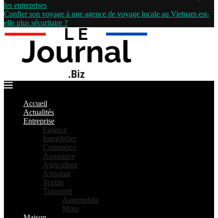
les entreprises
Confier son voyage à une agence de voyage locale au Vietnam est-
elle plus sécuritaire ?
Accueil
Actualités
Entreprise
Finance
Immobilier
Commerce
Assurance
Agriculture
Artisanat
Textile
Transport
Automobile
Moto
Maison