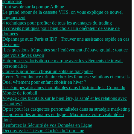
sponsorisé
Tout savoir sur la pompe Adblue
Le grand retour de la cassette VHS, on vous explique ce nouvel
engouement
4 techniques pour profiter de tous les avantages du trading
8 conseils pratiques pour bien choisir un opérateur de saisie de
données
Dépannage auto Paris et IDF : Trouver une assistance rapide en cas
de panne
Les questions fréquentes sur l’enlèvement d’épave gratuit : tout ce
que vous devez savoir
Entreprise : valorisation de marque avec les vêtements de travail
personnalisés
Conseils pour bien choisir un solitaire fiançailles
Gérer l’incontinence urinaire chez les femmes : solutions et conseils
Quel vêtement pour enfant choisir en hiver ?
Les équipes africaines inoubliables dans l’histoire de la Coupe du
Monde de football
Voyage : des bienfaits sur le bien-être, la santé et les relations avec
les autres !
Opter pour les casquettes personnalisées dans sa stratégie marketing
Le pouvoir des annuaires en ligne : Maximisez votre visibilité en
ligne
Renforcez la Sécurité de vos Données en Ligne
Découvrez les Trésors Cachés du Tourisme