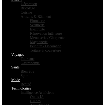
Décoration
Bricolage
Cuisine
Artisans & Bâtiment
Plomberie
Serrurerie
Électricité
Rénovation intérieure
Menuiserie / Charpente
Maçonnerie
Peinture / Décoration
Toiture & couverture
Voyages
Tourisme
Gastronomie
Santé
Bien-être
Sport
Mode
Beauté
Technologies
Intelligence Artificielle
Outils IA
Guides