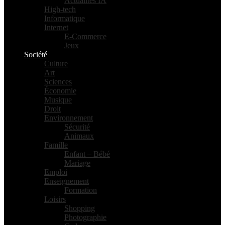
Actualités IA
High-tech
Informatique
Internet
E-Commerce
Jeux
Société
Culture
Art
Sciences
Économie
Musique
Droit
Environnement
Sécurité
Animaux
Famille
Enfant – Bébé
Mariage
Emploi
Enseignement
Formation
Loisirs
Shopping
Photographie