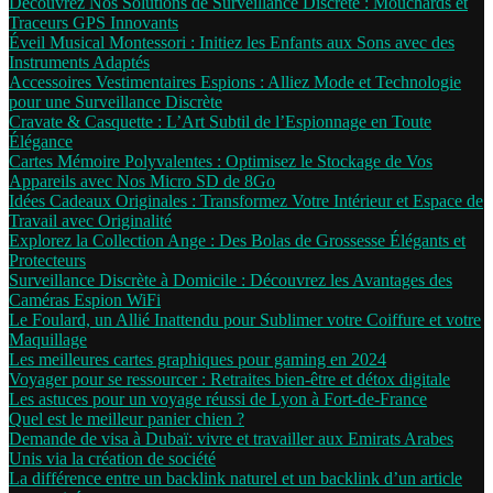
Découvrez Nos Solutions de Surveillance Discrète : Mouchards et
Traceurs GPS Innovants
Éveil Musical Montessori : Initiez les Enfants aux Sons avec des
Instruments Adaptés
Accessoires Vestimentaires Espions : Alliez Mode et Technologie
pour une Surveillance Discrète
Cravate & Casquette : L’Art Subtil de l’Espionnage en Toute
Élégance
Cartes Mémoire Polyvalentes : Optimisez le Stockage de Vos
Appareils avec Nos Micro SD de 8Go
Idées Cadeaux Originales : Transformez Votre Intérieur et Espace de
Travail avec Originalité
Explorez la Collection Ange : Des Bolas de Grossesse Élégants et
Protecteurs
Surveillance Discrète à Domicile : Découvrez les Avantages des
Caméras Espion WiFi
Le Foulard, un Allié Inattendu pour Sublimer votre Coiffure et votre
Maquillage
Les meilleures cartes graphiques pour gaming en 2024
Voyager pour se ressourcer : Retraites bien-être et détox digitale
Les astuces pour un voyage réussi de Lyon à Fort-de-France
Quel est le meilleur panier chien ?
Demande de visa à Dubaï: vivre et travailler aux Emirats Arabes
Unis via la création de société
La différence entre un backlink naturel et un backlink d’un article