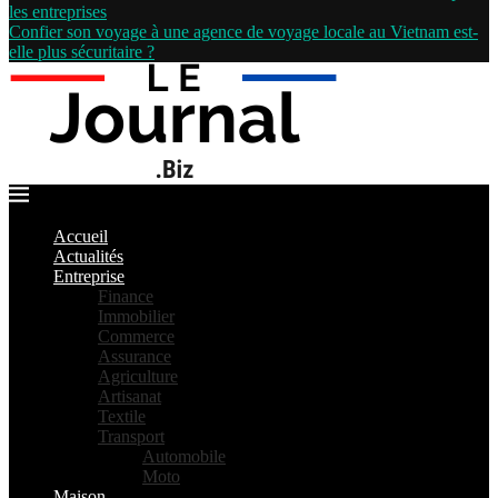
les entreprises
Confier son voyage à une agence de voyage locale au Vietnam est-
elle plus sécuritaire ?
Accueil
Actualités
Entreprise
Finance
Immobilier
Commerce
Assurance
Agriculture
Artisanat
Textile
Transport
Automobile
Moto
Maison