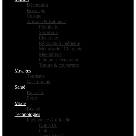
Décoration
Bricolage
Cuisine
Artisans & Bâtiment
Plomberie
Serrurerie
Électricité
Rénovation intérieure
Menuiserie / Charpente
Maçonnerie
Peinture / Décoration
Toiture & couverture
Voyages
Tourisme
Gastronomie
Santé
Bien-être
Sport
Mode
Beauté
Technologies
Intelligence Artificielle
Outils IA
Guides