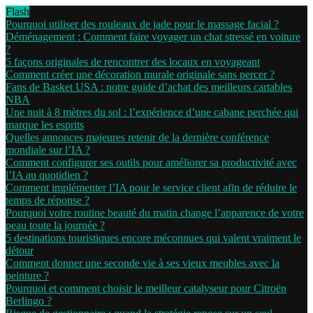
Flash
Pourquoi utiliser des rouleaux de jade pour le massage facial ?
Déménagement : Comment faire voyager un chat stressé en voiture
?
5 façons originales de rencontrer des locaux en voyageant
Comment créer une décoration murale originale sans percer ?
Fans de Basket USA : notre guide d’achat des meilleurs cartables
NBA
Une nuit à 8 mètres du sol : l’expérience d’une cabane perchée qui
marque les esprits
Quelles annonces majeures retenir de la dernière conférence
mondiale sur l’IA ?
Comment configurer ses outils pour améliorer sa productivité avec
l’IA au quotidien ?
Comment implémenter l’IA pour le service client afin de réduire le
temps de réponse ?
Pourquoi votre routine beauté du matin change l’apparence de votre
peau toute la journée ?
5 destinations touristiques encore méconnues qui valent vraiment le
détour
Comment donner une seconde vie à ses vieux meubles avec la
peinture ?
Pourquoi et comment choisir le meilleur catalyseur pour Citroën
Berlingo ?