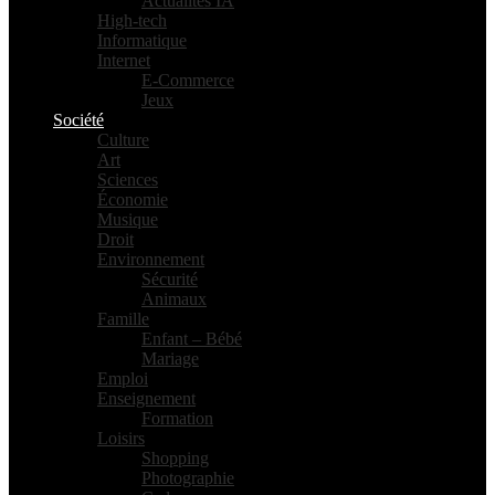
Actualités IA
High-tech
Informatique
Internet
E-Commerce
Jeux
Société
Culture
Art
Sciences
Économie
Musique
Droit
Environnement
Sécurité
Animaux
Famille
Enfant – Bébé
Mariage
Emploi
Enseignement
Formation
Loisirs
Shopping
Photographie