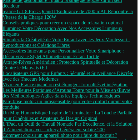
Risque de gestionnaire : quand la stratégie repose sur un seul
décideur
realme GT 8 Pro : Quand l’Endurance de 7000 mAh Rencontre la
Vitesse de la Charge 120W
Conseils pratiques pour créer un espace de relaxation optimal
Illuminez Votre Décoration Avec Nos Accessoires Lumineux
Élégants
Stimulez la Créativité de Votre Enfant avec les Jeux Montessori :
Reproductions et Créations Libres
Accessoires Innovants pour Personnaliser Votre Smartphone :
Découvrez le Stylet Allumette pour Écran Tactile
Attrape-Rêves Amérindien : Protection Spirituelle et Décoration
Contre le Mauvais Œil
Localisateurs GPS pour Enfants : Sécurité et Surveillance Discrète
avec des Traceurs Modernes
Vivre en France quand on est étranger : formalités et intégration
Les Meilleures Pratiques d’Arouna Toure pour la Mise en Œuvre
des Méthodologies Agiles dans les Équipes Technologiques
Pare-brise moto : un indispensable pour votre confort durant votre
conduite
Un Mug Humoristique Inspiré de Terminator : La Touche Parfaite
pour Cinéphiles et Amateurs de Design Original
L’iPad, un Outil de Travail Nomade Par Excellence, et la Solution
d’Alimentation avec Jackery Générateur solaire 500
Comment choisir un appareil photo pour faire du portrait ?