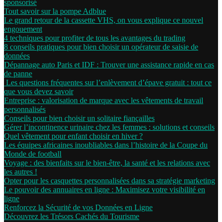
sponsorisé
Tout savoir sur la pompe Adblue
Le grand retour de la cassette VHS, on vous explique ce nouvel
engouement
4 techniques pour profiter de tous les avantages du trading
8 conseils pratiques pour bien choisir un opérateur de saisie de
données
Dépannage auto Paris et IDF : Trouver une assistance rapide en cas
de panne
Les questions fréquentes sur l’enlèvement d’épave gratuit : tout ce
que vous devez savoir
Entreprise : valorisation de marque avec les vêtements de travail
personnalisés
Conseils pour bien choisir un solitaire fiançailles
Gérer l’incontinence urinaire chez les femmes : solutions et conseils
Quel vêtement pour enfant choisir en hiver ?
Les équipes africaines inoubliables dans l’histoire de la Coupe du
Monde de football
Voyage : des bienfaits sur le bien-être, la santé et les relations avec
les autres !
Opter pour les casquettes personnalisées dans sa stratégie marketing
Le pouvoir des annuaires en ligne : Maximisez votre visibilité en
ligne
Renforcez la Sécurité de vos Données en Ligne
Découvrez les Trésors Cachés du Tourisme