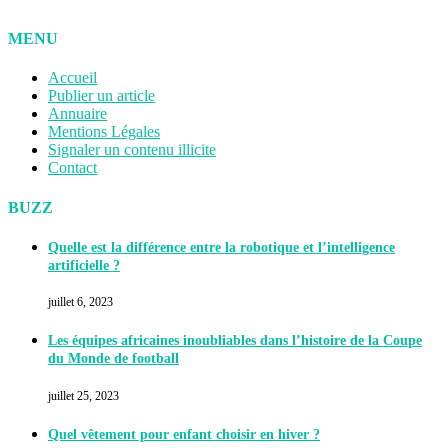
MENU
Accueil
Publier un article
Annuaire
Mentions Légales
Signaler un contenu illicite
Contact
BUZZ
Quelle est la différence entre la robotique et l’intelligence
artificielle ?
juillet 6, 2023
Les équipes africaines inoubliables dans l’histoire de la Coupe
du Monde de football
juillet 25, 2023
Quel vêtement pour enfant choisir en hiver ?