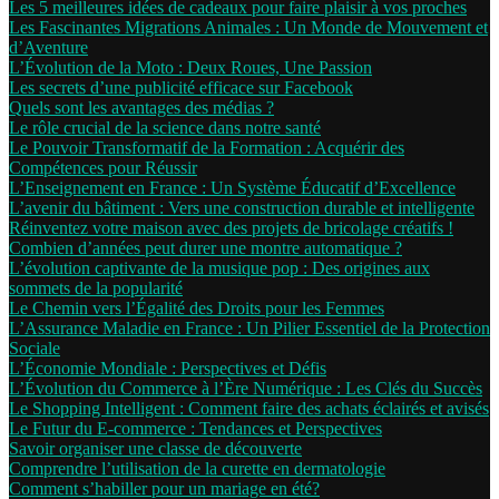
Les 5 meilleures idées de cadeaux pour faire plaisir à vos proches
Les Fascinantes Migrations Animales : Un Monde de Mouvement et
d’Aventure
L’Évolution de la Moto : Deux Roues, Une Passion
Les secrets d’une publicité efficace sur Facebook
Quels sont les avantages des médias ?
Le rôle crucial de la science dans notre santé
Le Pouvoir Transformatif de la Formation : Acquérir des
Compétences pour Réussir
L’Enseignement en France : Un Système Éducatif d’Excellence
L’avenir du bâtiment : Vers une construction durable et intelligente
Réinventez votre maison avec des projets de bricolage créatifs !
Combien d’années peut durer une montre automatique ?
L’évolution captivante de la musique pop : Des origines aux
sommets de la popularité
Le Chemin vers l’Égalité des Droits pour les Femmes
L’Assurance Maladie en France : Un Pilier Essentiel de la Protection
Sociale
L’Économie Mondiale : Perspectives et Défis
L’Évolution du Commerce à l’Ère Numérique : Les Clés du Succès
Le Shopping Intelligent : Comment faire des achats éclairés et avisés
Le Futur du E-commerce : Tendances et Perspectives
Savoir organiser une classe de découverte
Comprendre l’utilisation de la curette en dermatologie
Comment s’habiller pour un mariage en été?